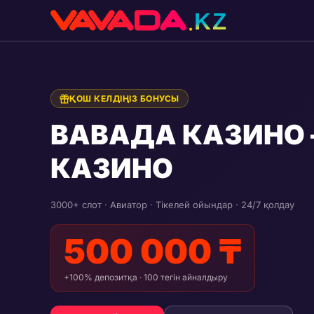
ҚОШ КЕЛДІҢІЗ БОНУСЫ
ВАВАДА КАЗИНО 
КАЗИНО
3000+ слот · Авиатор · Тікелей ойындар · 24/7 қолдау
500 000 ₸
+100% депозитқа · 100 тегін айналдыру