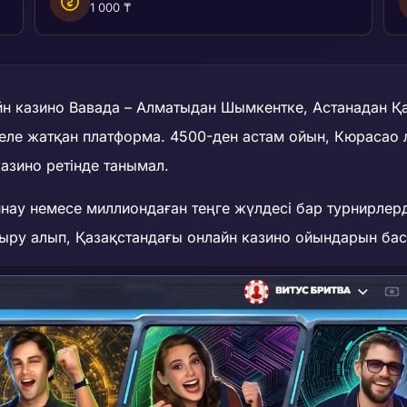
1 000 ₸
йн казино Вавада – Алматыдан Шымкентке, Астанадан Қа
еле жатқан платформа. 4500-ден астам ойын, Кюрасао 
казино ретінде танымал.
нау немесе миллиондаған теңге жүлдесі бар турнирлерде
алдыру алып, Қазақстандағы онлайн казино ойындарын ба