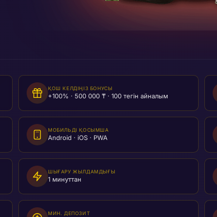
ҚОШ КЕЛДІҢІЗ БОНУСЫ
+100% · 500 000 ₸ · 100 тегін айналым
МОБИЛЬДІ ҚОСЫМША
Android · iOS · PWA
ШЫҒАРУ ЖЫЛДАМДЫҒЫ
1 минуттан
МИН. ДЕПОЗИТ