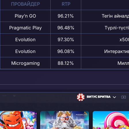
ПРОВАЙДЕР
RTP
Play’n GO
96.21%
Тегін айнал
Pragmatic Play
96.48%
Түрлі-түст
Evolution
97.30%
x50
Evolution
96.08%
Интерактив
Microgaming
88.12%
Милл