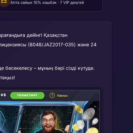
Апта сайын 10% кэшбэк · 7 VIP деңгей
рағандыға дейінгі Қазақстан
лицензиясы (8048/JAZ2017-035) және 24
 бәсекелесу – мұның бәрі сізді күтуде.
стаңыз!