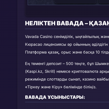
НЕЛІКТЕН ВАВАДА – ҚАЗ
Vavada Casino сенімділік, ыңғайлылық жән
Кюрасао лицензиясы әр ойынның әділдігін 
Платформа қазақ, орыс және басқа 10 тілде
Ең төменгі депозит – 500 теңге, бұл Шымк
(Kaspi.kz, Skrill) немесе криптовалюта ар
режимінде слоттарды сынап, казино вайбын 
«Тіркеу және Кіру» бөлімінде біліңіз.
ВАВАДА ҰСЫНЫСТАРЫ: