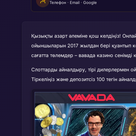
Телефон · Email · Google
Қызықты азарт әлеміне қош келдіңіз! Онла
ойыншыларын 2017 жылдан бері қуантып к
сағатта төлемдер – вавада казино сенімді 
Слоттарды айналдыру, тірі дилерлермен ой
Тіркеліңіз және депозитсіз 100 тегін айн